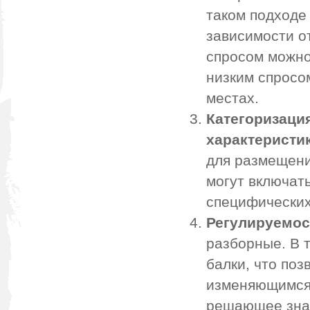
таком подходе
зависимости о
спросом можно
низким спросо
местах.
Категоризаци
характеристик
для размещени
могут включат
специфических
Регулируемос
разборные. В т
балки, что поз
изменяющимся 
решающее знач